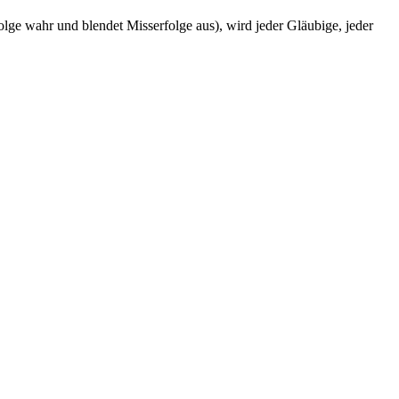
ge wahr und blendet Misserfolge aus), wird jeder Gläubige, jeder
u
t
huld