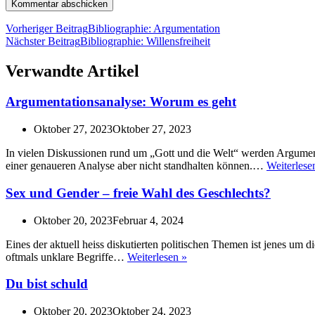
Vorheriger Beitrag
Bibliographie: Argumentation
Nächster Beitrag
Bibliographie: Willensfreiheit
Verwandte Artikel
Argumentationsanalyse: Worum es geht
Oktober 27, 2023
Oktober 27, 2023
In vielen Diskussionen rund um „Gott und die Welt“ werden Argument
einer genaueren Analyse aber nicht standhalten können.…
Weiterlese
Sex und Gender – freie Wahl des Geschlechts?
Oktober 20, 2023
Februar 4, 2024
Eines der aktuell heiss diskutierten politischen Themen ist jenes um
Sex
oftmals unklare Begriffe…
Weiterlesen »
und
Gender
Du bist schuld
–
freie
Oktober 20, 2023
Oktober 24, 2023