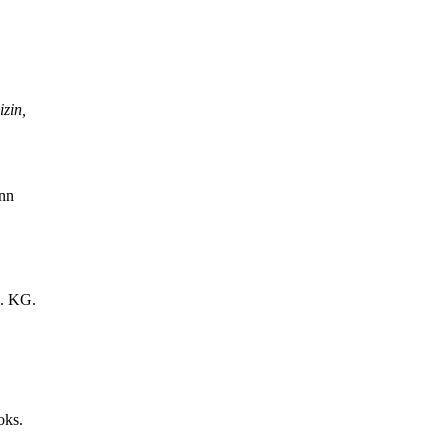
zin,
nn
. KG.
oks.