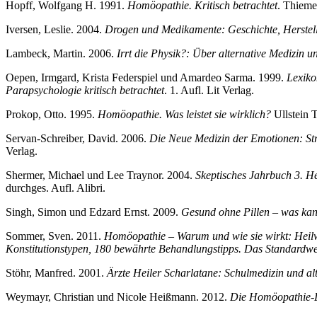
Hopff, Wolfgang H. 1991.
Homöopathie. Kritisch betrachtet
. Thieme,
Iversen, Leslie. 2004.
Drogen und Medikamente: Geschichte, Herstel
Lambeck, Martin. 2006.
Irrt die Physik?: Über alternative Medizin u
Oepen, Irmgard, Krista Federspiel und Amardeo Sarma. 1999.
Lexiko
Parapsychologie kritisch betrachtet
. 1. Aufl. Lit Verlag.
Prokop, Otto. 1995.
Homöopathie. Was leistet sie wirklich?
Ullstein 
Servan-Schreiber, David. 2006.
Die Neue Medizin der Emotionen: St
Verlag.
Shermer, Michael und Lee Traynor. 2004.
Skeptisches Jahrbuch 3. H
durchges. Aufl. Alibri.
Singh, Simon und Edzard Ernst. 2009.
Gesund ohne Pillen – was kan
Sommer, Sven. 2011.
Homöopathie – Warum und wie sie wirkt: Heil
Konstitutionstypen, 180 bewährte Behandlungstipps. Das Standard
Stöhr, Manfred. 2001.
Ärzte Heiler Scharlatane: Schulmedizin und al
Weymayr, Christian und Nicole Heißmann. 2012.
Die Homöopathie-Lü