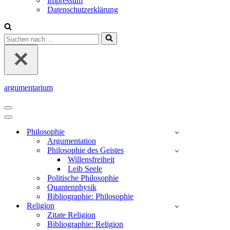
Impressum
Datenschutzerklärung
Suchen
nach …
argumentarium
Navigationsmenü
Navigationsmenü
Philosophie
Argumentation
Philosophie des Geistes
Willensfreiheit
Leib Seele
Politische Philosophie
Quantenphysik
Bibliographie: Philosophie
Religion
Zitate Religion
Bibliographie: Religion