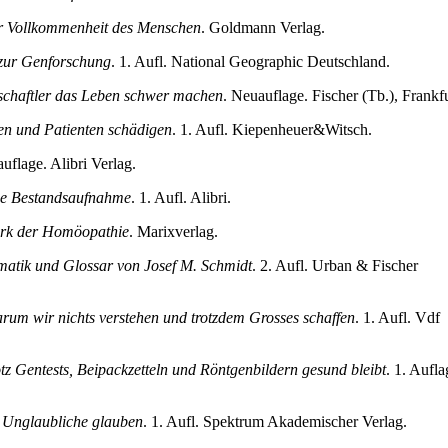
ur Vollkommenheit des Menschen
. Goldmann Verlag.
 zur Genforschung
. 1. Aufl. National Geographic Deutschland.
schaftler das Leben schwer machen
. Neuauflage. Fischer (Tb.), Frankfu
en und Patienten schädigen
. 1. Aufl. Kiepenheuer&Witsch.
auflage. Alibri Verlag.
che Bestandsaufnahme
. 1. Aufl. Alibri.
erk der Homöopathie
. Marixverlag.
atik und Glossar von Josef M. Schmidt
. 2. Aufl. Urban & Fischer
rum wir nichts verstehen und trotzdem Grosses schaffen
. 1. Aufl. Vdf
tz Gentests, Beipackzetteln und Röntgenbildern gesund bleibt
. 1. Aufla
s Unglaubliche glauben
. 1. Aufl. Spektrum Akademischer Verlag.