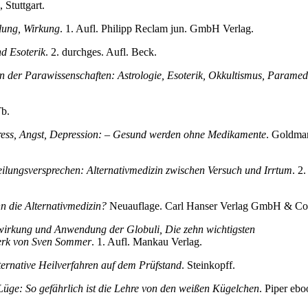
 Stuttgart.
lung, Wirkung
. 1. Aufl. Philipp Reclam jun. GmbH Verlag.
nd Esoterik
. 2. durchges. Aufl. Beck.
n der Parawissenschaften: Astrologie, Esoterik, Okkultismus, Paramedi
Tb.
ress, Angst, Depression: – Gesund werden ohne Medikamente
. Goldma
eilungsversprechen: Alternativmedizin zwischen Versuch und Irrtum
. 2.
n die Alternativmedizin?
Neuauflage. Carl Hanser Verlag GmbH & Co
wirkung und Anwendung der Globuli, Die zehn wichtigsten
werk von Sven Sommer
. 1. Aufl. Mankau Verlag.
ternative Heilverfahren auf dem Prüfstand
. Steinkopff.
ge: So gefährlich ist die Lehre von den weißen Kügelchen
. Piper ebo