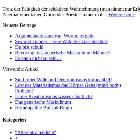
Wahl
des
Trotz der Fähigkeit der selektiven Wahrnehmung (man nimmt nur Erfol
Geschlechts?
D
Alternativmediziner, Guru oder Priester immer mal…
Weiterlesen »
bis
Neueste Beiträge
sc
Argumentationsanalyse: Worum es geht
Sex und Gender – freie Wahl des Geschlechts?
Du bist schuld
Bevorzugt das generische Maskulinum Männer?
Es kann nicht so sein…
Verwandte Artikel
Sind freier Wille und Determinismus kompatibel?
Löst der Materialismus das Körper-Geist (mind-body)
Problem?
Ist der Kreationismus wissenschaftlich?
Das generische Maskulinum
Homöopathie Bullshit Bingo
Kategorien
"Alternativ-medizin"
+