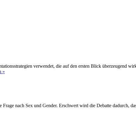
ationsstrategien verwendet, die auf den ersten Blick überzeugend wir
Argumentationsanalyse:
n »
Worum
es
geht
 die Frage nach Sex und Gender. Erschwert wird die Debatte dadurch, da