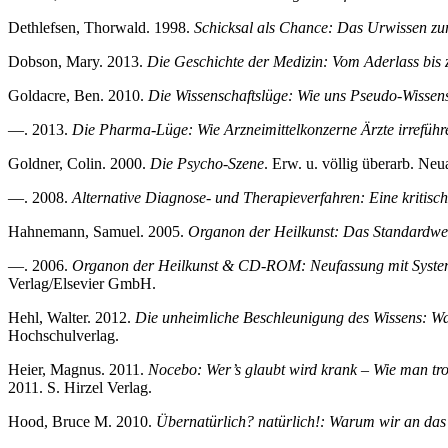
Dethlefsen, Thorwald. 1998.
Schicksal als Chance: Das Urwissen z
Dobson, Mary. 2013.
Die Geschichte der Medizin: Vom Aderlass bis
Goldacre, Ben. 2010.
Die Wissenschaftslüge: Wie uns Pseudo-Wissen
—. 2013.
Die Pharma-Lüge: Wie Arzneimittelkonzerne Ärzte irreführ
Goldner, Colin. 2000.
Die Psycho-Szene
. Erw. u. völlig überarb. Neu
—. 2008.
Alternative Diagnose- und Therapieverfahren: Eine kritis
Hahnemann, Samuel. 2005.
Organon der Heilkunst: Das Standardw
—. 2006.
Organon der Heilkunst & CD-ROM: Neufassung mit System
Verlag/Elsevier GmbH.
Hehl, Walter. 2012.
Die unheimliche Beschleunigung des Wissens: Wa
Hochschulverlag.
Heier, Magnus. 2011.
Nocebo: Wer’s glaubt wird krank – Wie man tro
2011. S. Hirzel Verlag.
Hood, Bruce M. 2010.
Übernatürlich? natürlich!: Warum wir an da